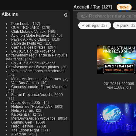
Accueil
/
Tag
127
floyd
Albums
Rechercher dans ce lo
Pour Louis
167
+ oméga
127
+ pink
12
QUATTRO LAND
279
Club Motauto Velaux
499
Avignon Motor Festival
1546
Pays d'Aix Auto Classic
319
Salon de l'Auto Aix
110
Carnaval des pirates
207
BA 701 Salon de Provence
Entrainement régulier de la Patrouille
de France
374
BA 701 Salon de Provence
Entraînement des élèves pilotes
39
Voitures Anciennes et Modernes
543
Motos Anciennes et Modernes
95
Van Bus Camion
49
20170311 202009
Concessionnaire Ferrari Maserati
vue 11689 fois
27
Ferrari Provence Ardèche 2009
81
Alpes Retro 2005
14
Héliport de l'Hôpital d'Aix
603
Helico sur aix
22
KaiokenBar
2738
MeltDown Aix en Provence
8034
Gaming Gen
1559
Héro Festival
2238
The Esport Night
171
Aixarena
451