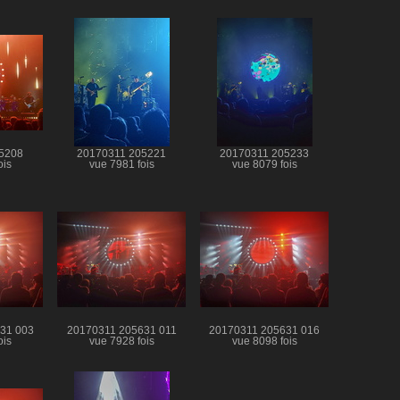
5208
20170311 205221
20170311 205233
ois
vue 7981 fois
vue 8079 fois
31 003
20170311 205631 011
20170311 205631 016
ois
vue 7928 fois
vue 8098 fois