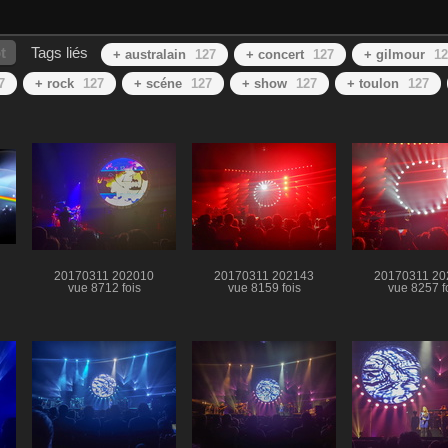
t
Tags liés
+ australain
127
+ concert
127
+ gilmour
12
7
+ rock
127
+ scéne
127
+ show
127
+ toulon
127
20170311 202010
20170311 202143
20170311 20
vue 8712 fois
vue 8159 fois
vue 8257 f