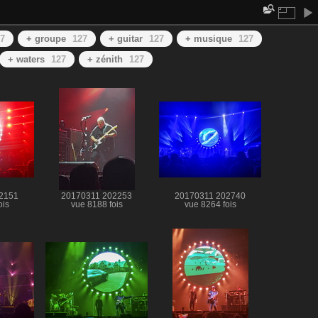
7
+ groupe
127
+ guitar
127
+ musique
127
+ waters
127
+ zénith
127
2151
20170311 202253
20170311 202740
ois
vue 8188 fois
vue 8264 fois