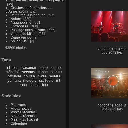
Musée du Santon de Champtercier
35
Crèches de Particuliers ou
d'Associations
233
Peintures Numeriques
125
Nature
220
Aquariophilie
561
Entreprises
2351
Passage dans le Nord
327
Viaduc de Millau
13
Demo Piwigo
2
Arc en Ciel
7
43869 photos
20170311 204758
vue 8072 fois
Tags
lol
bar
plaisance
mario
tournoi
sécurité
secours
esport
bateau
offshore
course
pilote
moteur
yamaha
mercury
six fours
rnt
race
nautic
tour
Spéciales
Plus vues
20170311 205615
Mieux notées
vue 8069 fois
Photos récentes
Albums récents
Photos au hasard
Calendrier