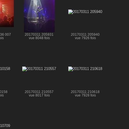
36 007
20170311 205931
20170311 205940
ois
vue 8048 fois
vue 7926 fois
0158
20170311 210557
20170311 210618
ois
vue 8017 fois
vue 7928 fois