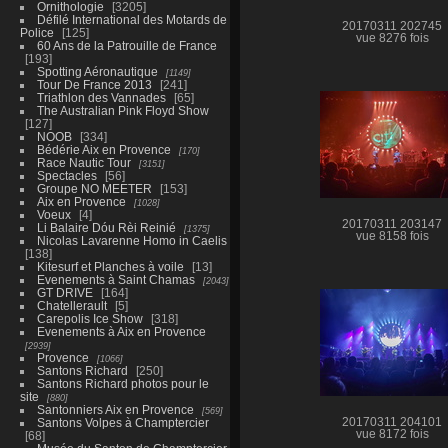
Ornithologie
3205
Défilé International des Motards de
20170311 202745
Police
125
vue 8276 fois
60 Ans de la Patrouille de France
193
Spotting Aéronautique
1149
Tour De France 2013
241
Triathlon des Vannades
65
The Australian Pink Floyd Show
127
NOOB
334
Bédérie Aix en Provence
170
Race Nautic Tour
3151
Spectacles
56
Groupe NO MEETER
153
Aix en Provence
1028
Voeux
4
20170311 203147
Li Balaire Dóu Rèi Reinié
1375
vue 8158 fois
Nicolas Lavarenne Homo in Caelis
138
Kitesurf et Planches à voile
13
Evenements à Saint Chamas
2043
GT DRIVE
164
Chatellerault
5
Carepolis Ice Show
318
Evenements à Aix en Provence
2939
Provence
1066
Santons Richard
250
Santons Richard photos pour le
site
880
Santonniers Aix en Provence
569
Santons Volpes à Champtercier
20170311 204101
vue 8172 fois
68