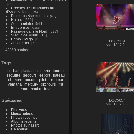
Musée du Santon de Champtercier
35
Crèches de Particuliers ou
d'Associations
233
Peintures Numeriques
125
Nature
220
Aquariophilie
561
Entreprises
2351
Passage dans le Nord
327
Viaduc de Millau
13
Demo Piwigo
2
DSC2214
Arc en Ciel
7
vue 1347 fois
43869 photos
Tags
lol
bar
plaisance
mario
tournoi
sécurité
secours
esport
bateau
offshore
course
pilote
moteur
yamaha
mercury
six fours
rnt
race
nautic
tour
Spéciales
DSC5657
vue 1292 fois
Plus vues
Mieux notées
Photos récentes
Albums récents
Photos au hasard
Calendrier