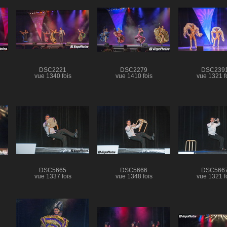
DSC2221
DSC2279
DSC239
vue 1340 fois
vue 1410 fois
vue 1321 f
DSC5665
DSC5666
DSC566
vue 1337 fois
vue 1348 fois
vue 1321 f