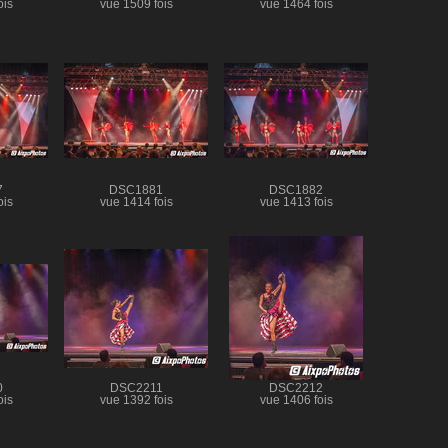
ois
vue 1509 fois
vue 1464 fois
7
DSC1881
DSC1882
ois
vue 1414 fois
vue 1413 fois
0
DSC2211
DSC2212
ois
vue 1392 fois
vue 1406 fois