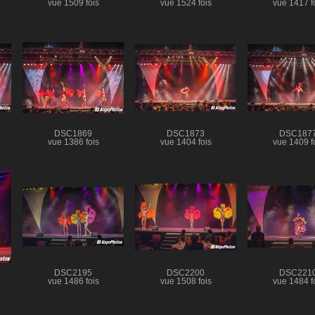
vue 1509 fois
vue 1524 fois
vue 1417 f
DSC1869
DSC1873
DSC187
vue 1386 fois
vue 1404 fois
vue 1409 f
DSC2195
DSC2200
DSC221
vue 1486 fois
vue 1508 fois
vue 1484 f