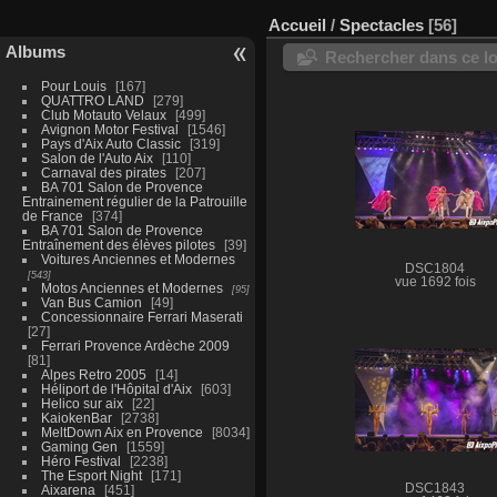
Accueil
/
Spectacles
56
Albums
Rechercher dans ce lo
Pour Louis
167
QUATTRO LAND
279
Club Motauto Velaux
499
Avignon Motor Festival
1546
Pays d'Aix Auto Classic
319
Salon de l'Auto Aix
110
Carnaval des pirates
207
BA 701 Salon de Provence
Entrainement régulier de la Patrouille
de France
374
BA 701 Salon de Provence
Entraînement des élèves pilotes
39
Voitures Anciennes et Modernes
DSC1804
543
vue 1692 fois
Motos Anciennes et Modernes
95
Van Bus Camion
49
Concessionnaire Ferrari Maserati
27
Ferrari Provence Ardèche 2009
81
Alpes Retro 2005
14
Héliport de l'Hôpital d'Aix
603
Helico sur aix
22
KaiokenBar
2738
MeltDown Aix en Provence
8034
Gaming Gen
1559
Héro Festival
2238
The Esport Night
171
DSC1843
Aixarena
451