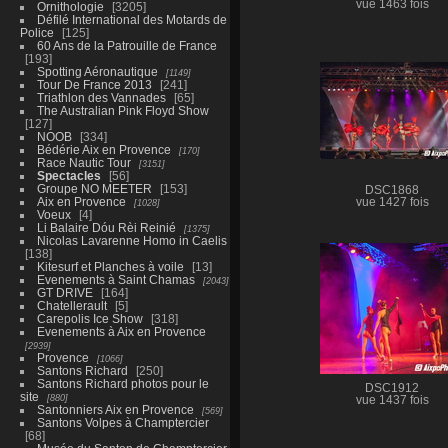
vue 1463 fois
Ornithologie
3205
Défilé International des Motards de
Police
125
60 Ans de la Patrouille de France
193
Spotting Aéronautique
1149
Tour De France 2013
241
Triathlon des Vannades
65
The Australian Pink Floyd Show
127
NOOB
334
Bédérie Aix en Provence
170
Race Nautic Tour
3151
Spectacles
56
Groupe NO MEETER
153
DSC1868
Aix en Provence
vue 1427 fois
1028
Voeux
4
Li Balaire Dóu Rèi Reinié
1375
Nicolas Lavarenne Homo in Caelis
138
Kitesurf et Planches à voile
13
Evenements à Saint Chamas
2043
GT DRIVE
164
Chatellerault
5
Carepolis Ice Show
318
Evenements à Aix en Provence
2939
Provence
1066
Santons Richard
250
Santons Richard photos pour le
DSC1912
site
880
vue 1437 fois
Santonniers Aix en Provence
569
Santons Volpes à Champtercier
68