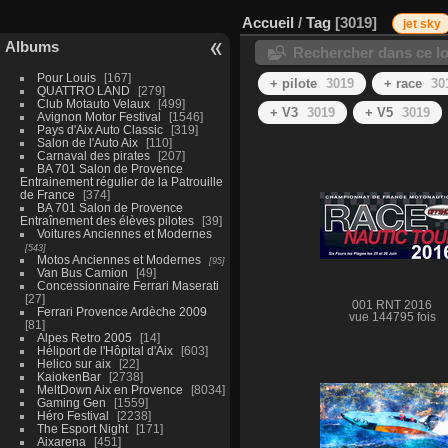
Accueil
/
Tag
3019
jet sky
Albums
Rechercher dans ce lo
Pour Louis
167
+ pilote
3019
+ race
30
QUATTRO LAND
279
Club Motauto Velaux
499
+ V3
3019
+ V5
3019
Avignon Motor Festival
1546
Pays d'Aix Auto Classic
319
Salon de l'Auto Aix
110
Carnaval des pirates
207
BA 701 Salon de Provence
Entrainement régulier de la Patrouille
de France
374
BA 701 Salon de Provence
Entraînement des élèves pilotes
39
Voitures Anciennes et Modernes
543
Motos Anciennes et Modernes
95
Van Bus Camion
49
Concessionnaire Ferrari Maserati
27
001 RNT 2016
Ferrari Provence Ardèche 2009
vue 144795 fois
81
Alpes Retro 2005
14
Héliport de l'Hôpital d'Aix
603
Helico sur aix
22
KaiokenBar
2738
MeltDown Aix en Provence
8034
Gaming Gen
1559
Héro Festival
2238
The Esport Night
171
Aixarena
451