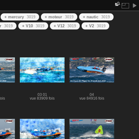
+ mercury
3019
+ moteur
3019
+ nautic
3019
r
3019
+ V10
3019
+ V12
3019
+ V2
3019
03 01
04
ois
vue 83909 fois
vue 84916 fois