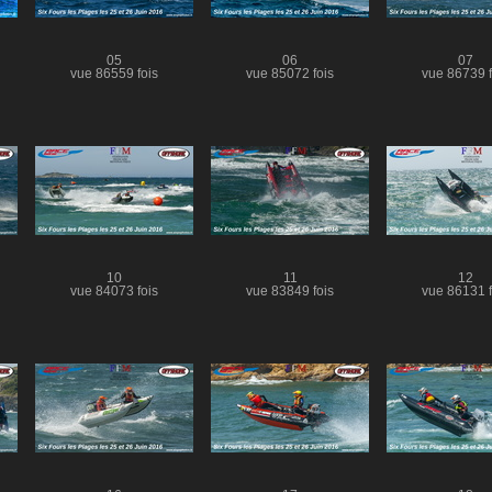
05
06
07
vue 86559 fois
vue 85072 fois
vue 86739 f
10
11
12
vue 84073 fois
vue 83849 fois
vue 86131 f