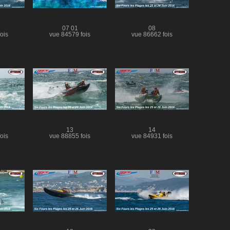
07 01
08
ois
vue 84579 fois
vue 86662 fois
13
14
ois
vue 88855 fois
vue 84931 fois