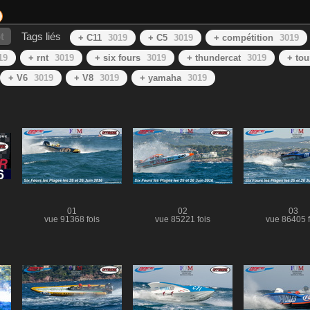
t
Tags liés
+ C11
3019
+ C5
3019
+ compétition
3019
19
+ rnt
3019
+ six fours
3019
+ thundercat
3019
+ tou
+ V6
3019
+ V8
3019
+ yamaha
3019
01
02
03
vue 91368 fois
vue 85221 fois
vue 86405 f