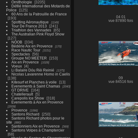
Ornithologie
3205
Défilé International des Motards de
Police
125
60 Ans de la Patrouille de France
04 01
193
vue 87890 fois
Spotting Aéronautique
1149
Tour De France 2013
241
Triathlon des Vannades
65
The Australian Pink Floyd Show
127
NOOB
334
Bédérie Aix en Provence
170
Race Nautic Tour
3151
Spectacles
56
Groupe NO MEETER
153
Aix en Provence
1028
Voeux
4
Li Balaire Dóu Rèi Reinié
1375
Nicolas Lavarenne Homo in Caelis
138
09
vue 84516 fois
Kitesurf et Planches à voile
13
Evenements à Saint Chamas
2043
GT DRIVE
164
Chatellerault
5
Carepolis Ice Show
318
Evenements à Aix en Provence
2939
Provence
1066
Santons Richard
250
Santons Richard photos pour le
site
880
Santonniers Aix en Provence
569
Santons Volpes à Champtercier
68