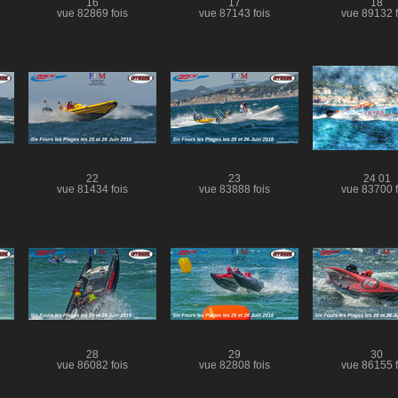
16
17
18
vue 82869 fois
vue 87143 fois
vue 89132 f
22
23
24 01
vue 81434 fois
vue 83888 fois
vue 83700 f
28
29
30
vue 86082 fois
vue 82808 fois
vue 86155 f