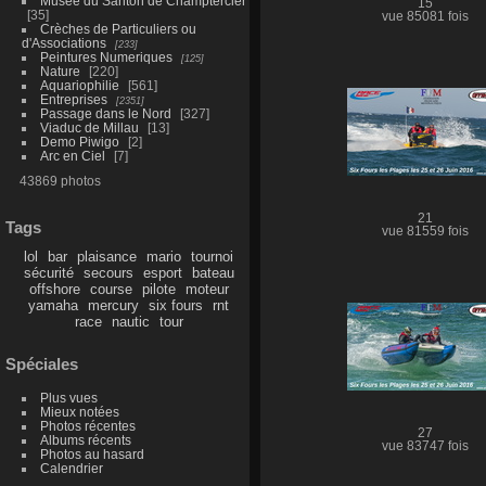
Musée du Santon de Champtercier
15
35
vue 85081 fois
Crèches de Particuliers ou
d'Associations
233
Peintures Numeriques
125
Nature
220
Aquariophilie
561
Entreprises
2351
Passage dans le Nord
327
Viaduc de Millau
13
Demo Piwigo
2
Arc en Ciel
7
43869 photos
21
Tags
vue 81559 fois
lol
bar
plaisance
mario
tournoi
sécurité
secours
esport
bateau
offshore
course
pilote
moteur
yamaha
mercury
six fours
rnt
race
nautic
tour
Spéciales
Plus vues
Mieux notées
Photos récentes
27
Albums récents
vue 83747 fois
Photos au hasard
Calendrier