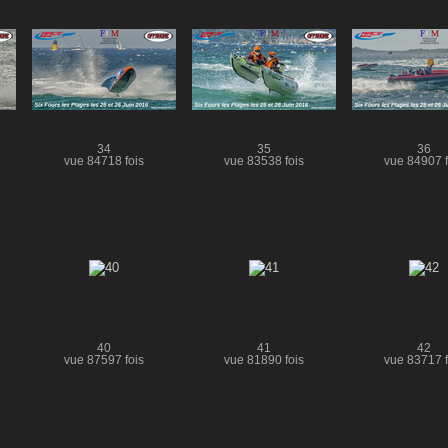
34
35
36
vue 84718 fois
vue 83538 fois
vue 84907 f
40
41
42
vue 87597 fois
vue 81890 fois
vue 83717 f