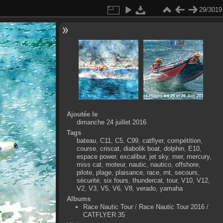
29/3019
Ajoutée le
dimanche 24 juillet 2016
Tags
bateau
,
C11
,
C5
,
C99
,
catflyer
,
compétition
,
course
,
criscat
,
diabolik boat
,
dolphin
,
E10
,
espace power
,
excalibur
,
jet sky
,
mer
,
mercury
,
miss cat
,
moteur
,
nautic
,
nautico
,
offshore
,
pilote
,
plage
,
plaisance
,
race
,
rnt
,
secours
,
sécurité
,
six fours
,
thundercat
,
tour
,
V10
,
V12
,
V2
,
V3
,
V5
,
V6
,
V8
,
verado
,
yamaha
Albums
Race Nautic Tour
/
Race Nautic Tour 2016
/
CATFLYER 35