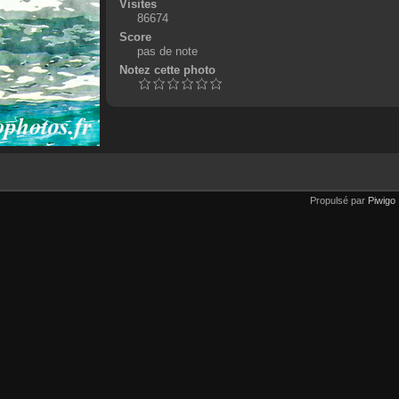
Visites
86674
Score
pas de note
Notez cette photo
Propulsé par
Piwigo