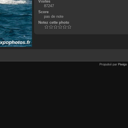
Visites
87247
Score
pas de note
Notez cette photo
Propulsé par
Piwigo