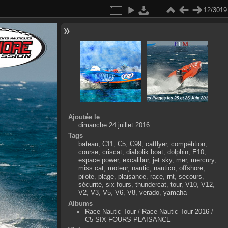
12/3019
Ajoutée le
dimanche 24 juillet 2016
Tags
bateau
,
C11
,
C5
,
C99
,
catflyer
,
compétition
,
course
,
criscat
,
diabolik boat
,
dolphin
,
E10
,
espace power
,
excalibur
,
jet sky
,
mer
,
mercury
,
miss cat
,
moteur
,
nautic
,
nautico
,
offshore
,
pilote
,
plage
,
plaisance
,
race
,
rnt
,
secours
,
sécurité
,
six fours
,
thundercat
,
tour
,
V10
,
V12
,
V2
,
V3
,
V5
,
V6
,
V8
,
verado
,
yamaha
Albums
Race Nautic Tour
/
Race Nautic Tour 2016
/
C5 SIX FOURS PLAISANCE