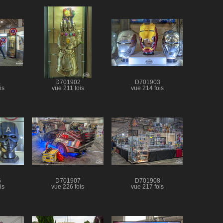
1
D701902
D701903
is
vue 211 fois
vue 214 fois
6
D701907
D701908
is
vue 226 fois
vue 217 fois