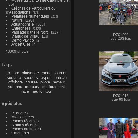
Musée du Santon de Champtercier
35
Crèches de Particuliers ou
d'Associations
233
Peintures Numeriques
125
Nature
220
Aquariophilie
561
Entreprises
2351
Passage dans le Nord
327
D701909
Viaduc de Millau
13
vue 263 fois
Demo Piwigo
2
Arc en Ciel
7
43869 photos
Tags
lol
bar
plaisance
mario
tournoi
sécurité
secours
esport
bateau
offshore
course
pilote
moteur
yamaha
mercury
six fours
rnt
race
nautic
tour
D701913
vue 89 fois
Spéciales
Plus vues
Mieux notées
Photos récentes
Albums récents
Photos au hasard
Calendrier