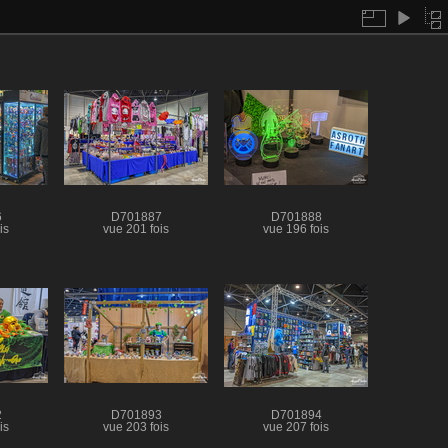
6
D701887
D701888
is
vue 201 fois
vue 196 fois
2
D701893
D701894
is
vue 203 fois
vue 207 fois