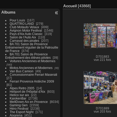
Accueil
43868
Albums
Pour Louis
167
QUATTRO LAND
279
Club Motauto Velaux
499
Avignon Motor Festival
1546
Pays d'Aix Auto Classic
319
Salon de l'Auto Aix
110
Carnaval des pirates
207
BA 701 Salon de Provence
Entrainement régulier de la Patrouille
de France
374
BA 701 Salon de Provence
D701883
Entraînement des élèves pilotes
39
vue 221 fois
Voitures Anciennes et Modernes
543
Motos Anciennes et Modernes
95
Van Bus Camion
49
Concessionnaire Ferrari Maserati
27
Ferrari Provence Ardèche 2009
81
Alpes Retro 2005
14
Héliport de l'Hôpital d'Aix
603
Helico sur aix
22
KaiokenBar
2738
MeltDown Aix en Provence
8034
Gaming Gen
1559
Héro Festival
2238
D701889
vue 203 fois
The Esport Night
171
Aixarena
451