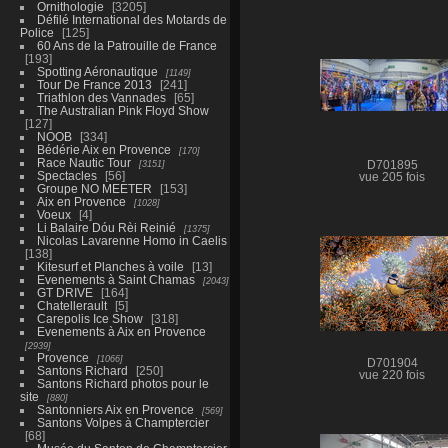
Ornithologie
3205
Défilé International des Motards de
Police
125
60 Ans de la Patrouille de France
193
Spotting Aéronautique
1149
Tour De France 2013
241
Triathlon des Vannades
65
The Australian Pink Floyd Show
127
NOOB
334
Bédérie Aix en Provence
170
Race Nautic Tour
3151
D701895
Spectacles
56
vue 205 fois
Groupe NO MEETER
153
Aix en Provence
1028
Voeux
4
Li Balaire Dóu Rèi Reinié
1375
Nicolas Lavarenne Homo in Caelis
138
Kitesurf et Planches à voile
13
Evenements à Saint Chamas
2043
GT DRIVE
164
Chatellerault
5
Carepolis Ice Show
318
Evenements à Aix en Provence
2939
Provence
1066
D701904
Santons Richard
250
vue 220 fois
Santons Richard photos pour le
site
880
Santonniers Aix en Provence
569
Santons Volpes à Champtercier
68