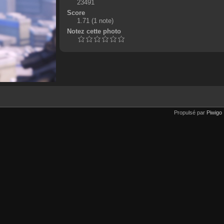
23491
Score
1.71
(1 note)
Notez cette photo
Propulsé par
Piwigo