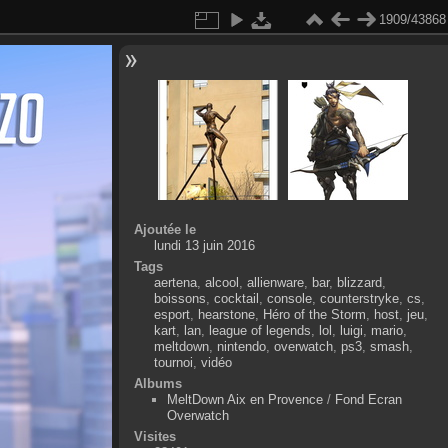
1909/43868
Ajoutée le
lundi 13 juin 2016
Tags
aertena
,
alcool
,
allienware
,
bar
,
blizzard
,
boissons
,
cocktail
,
console
,
counterstryke
,
cs
,
esport
,
hearstone
,
Héro of the Storm
,
host
,
jeu
,
kart
,
lan
,
league of legends
,
lol
,
luigi
,
mario
,
meltdown
,
nintendo
,
overwatch
,
ps3
,
smash
,
tournoi
,
vidéo
Albums
MeltDown Aix en Provence
/
Fond Ecran
Overwatch
Visites