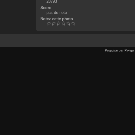
28793
Score
pas de note
Notez cette photo
Propulsé par
Piwigo