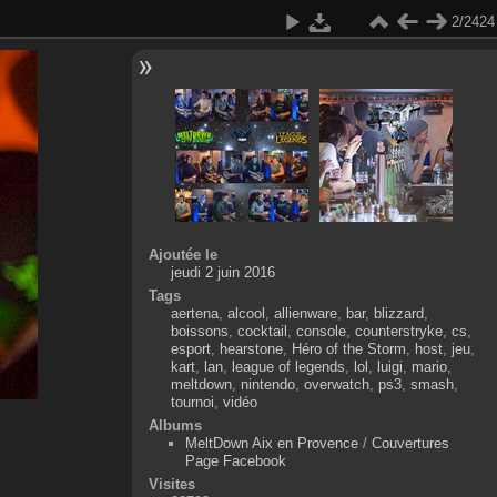
2/2424
Ajoutée le
jeudi 2 juin 2016
Tags
aertena
,
alcool
,
allienware
,
bar
,
blizzard
,
boissons
,
cocktail
,
console
,
counterstryke
,
cs
,
esport
,
hearstone
,
Héro of the Storm
,
host
,
jeu
,
kart
,
lan
,
league of legends
,
lol
,
luigi
,
mario
,
meltdown
,
nintendo
,
overwatch
,
ps3
,
smash
,
tournoi
,
vidéo
Albums
MeltDown Aix en Provence
/
Couvertures
Page Facebook
Visites