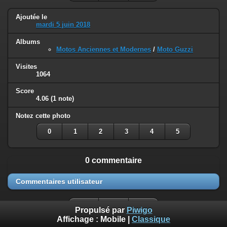
Ajoutée le
mardi 5 juin 2018
Albums
Motos Anciennes et Modernes
/
Moto Guzzi
Visites
1064
Score
4.06
(1 note)
Notez cette photo
0
1
2
3
4
5
0 commentaire
Commentaires utilisateur
Propulsé par
Piwigo
Affichage :
Mobile
|
Classique