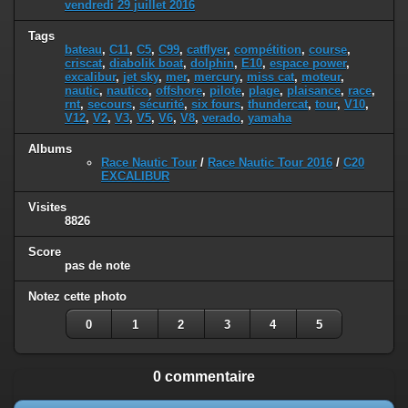
vendredi 29 juillet 2016
Tags
bateau
,
C11
,
C5
,
C99
,
catflyer
,
compétition
,
course
,
criscat
,
diabolik boat
,
dolphin
,
E10
,
espace power
,
excalibur
,
jet sky
,
mer
,
mercury
,
miss cat
,
moteur
,
nautic
,
nautico
,
offshore
,
pilote
,
plage
,
plaisance
,
race
,
rnt
,
secours
,
sécurité
,
six fours
,
thundercat
,
tour
,
V10
,
V12
,
V2
,
V3
,
V5
,
V6
,
V8
,
verado
,
yamaha
Albums
Race Nautic Tour
/
Race Nautic Tour 2016
/
C20
EXCALIBUR
Visites
8826
Score
pas de note
Notez cette photo
0
1
2
3
4
5
0 commentaire