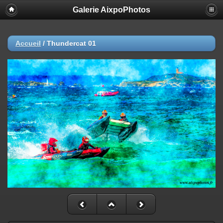
Galerie AixpoPhotos
Accueil
/
Thundercat 01