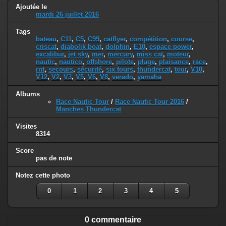
Ajoutée le
mardi 26 juillet 2016
Tags
bateau
,
C11
,
C5
,
C99
,
catflyer
,
compétition
,
course
,
criscat
,
diabolik boat
,
dolphin
,
E10
,
espace power
,
excalibur
,
jet sky
,
mer
,
mercury
,
miss cat
,
moteur
,
nautic
,
nautico
,
offshore
,
pilote
,
plage
,
plaisance
,
race
,
rnt
,
secours
,
sécurité
,
six fours
,
thundercat
,
tour
,
V10
,
V12
,
V2
,
V3
,
V5
,
V6
,
V8
,
verado
,
yamaha
Albums
Race Nautic Tour
/
Race Nautic Tour 2016
/
Manches Thundercat
Visites
8314
Score
pas de note
Notez cette photo
0
1
2
3
4
5
0 commentaire