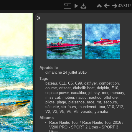
42/3112
Ajoutée le
dimanche 24 juillet 2016
Tags
bateau
,
C11
,
C5
,
C99
,
catflyer
,
compétition
,
course
,
criscat
,
diabolik boat
,
dolphin
,
E10
,
espace power
,
excalibur
,
jet sky
,
mer
,
mercury
,
miss cat
,
moteur
,
nautic
,
nautico
,
offshore
,
pilote
,
plage
,
plaisance
,
race
,
rnt
,
secours
,
sécurité
,
six fours
,
thundercat
,
tour
,
V10
,
V12
,
V2
,
V3
,
V5
,
V6
,
V8
,
verado
,
yamaha
Albums
Race Nautic Tour
/
Race Nautic Tour 2016
/
V200 PRO - SPORT 2 Litres - SPORT 3
Litres