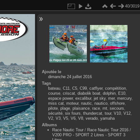
40/3019
Ajoutée le
dimanche 24 juillet 2016
Tags
bateau
,
C11
,
C5
,
C99
,
catflyer
,
compétition
,
course
,
criscat
,
diabolik boat
,
dolphin
,
E10
,
espace power
,
excalibur
,
jet sky
,
mer
,
mercury
,
miss cat
,
moteur
,
nautic
,
nautico
,
offshore
,
pilote
,
plage
,
plaisance
,
race
,
rnt
,
secours
,
sécurité
,
six fours
,
thundercat
,
tour
,
V10
,
V12
,
V2
,
V3
,
V5
,
V6
,
V8
,
verado
,
yamaha
Albums
Race Nautic Tour
/
Race Nautic Tour 2016
/
V200 PRO - SPORT 2 Litres - SPORT 3
Litres