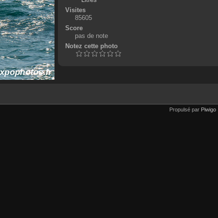
Visites
85605
Score
pas de note
Notez cette photo
Propulsé par
Piwigo