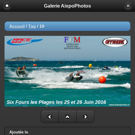
Galerie AixpoPhotos
Accueil
/
Tag
/
10
Ajoutée le