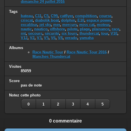
dimanche 24 juillet 2016
Tags
bateau
,
C11
,
C5
,
C99
,
catflyer
,
compétition
,
course
,
criscat
,
diabolik boat
,
dolphin
,
E10
,
espace power
,
excalibur
,
jet sky
,
mer
,
mercury
,
miss cat
,
moteur
,
nautic
,
nautico
,
offshore
,
pilote
,
plage
,
plaisance
,
race
,
rnt
,
secours
,
sécurité
,
six fours
,
thundercat
,
tour
,
V10
,
V12
,
V2
,
V3
,
V5
,
V6
,
V8
,
verado
,
yamaha
Albums
Race Nautic Tour
/
Race Nautic Tour 2016
/
Manches Thundercat
Visites
85059
Score
pas de note
Notez cette photo
0
1
2
3
4
5
0 commentaire