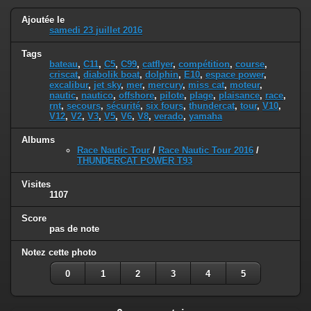
Ajoutée le
samedi 23 juillet 2016
Tags
bateau
,
C11
,
C5
,
C99
,
catflyer
,
compétition
,
course
,
criscat
,
diabolik boat
,
dolphin
,
E10
,
espace power
,
excalibur
,
jet sky
,
mer
,
mercury
,
miss cat
,
moteur
,
nautic
,
nautico
,
offshore
,
pilote
,
plage
,
plaisance
,
race
,
rnt
,
secours
,
sécurité
,
six fours
,
thundercat
,
tour
,
V10
,
V12
,
V2
,
V3
,
V5
,
V6
,
V8
,
verado
,
yamaha
Albums
Race Nautic Tour
/
Race Nautic Tour 2016
/
THUNDERCAT POWER T93
Visites
1107
Score
pas de note
Notez cette photo
0
1
2
3
4
5