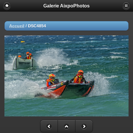
Galerie AixpoPhotos
Accueil
/
DSC4854