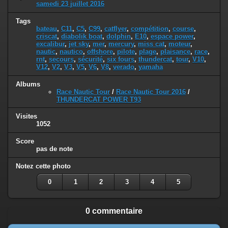
samedi 23 juillet 2016
Tags
bateau
,
C11
,
C5
,
C99
,
catflyer
,
compétition
,
course
,
criscat
,
diabolik boat
,
dolphin
,
E10
,
espace power
,
excalibur
,
jet sky
,
mer
,
mercury
,
miss cat
,
moteur
,
nautic
,
nautico
,
offshore
,
pilote
,
plage
,
plaisance
,
race
,
rnt
,
secours
,
sécurité
,
six fours
,
thundercat
,
tour
,
V10
,
V12
,
V2
,
V3
,
V5
,
V6
,
V8
,
verado
,
yamaha
Albums
Race Nautic Tour
/
Race Nautic Tour 2016
/
THUNDERCAT POWER T93
Visites
1052
Score
pas de note
Notez cette photo
0
1
2
3
4
5
0 commentaire