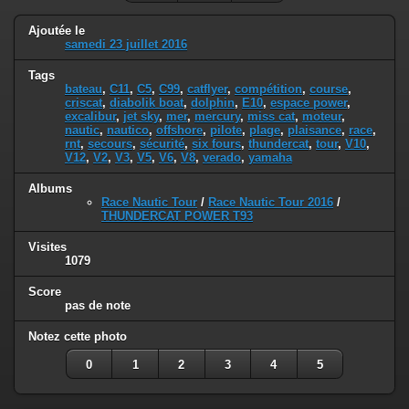
Ajoutée le
samedi 23 juillet 2016
Tags
bateau
,
C11
,
C5
,
C99
,
catflyer
,
compétition
,
course
,
criscat
,
diabolik boat
,
dolphin
,
E10
,
espace power
,
excalibur
,
jet sky
,
mer
,
mercury
,
miss cat
,
moteur
,
nautic
,
nautico
,
offshore
,
pilote
,
plage
,
plaisance
,
race
,
rnt
,
secours
,
sécurité
,
six fours
,
thundercat
,
tour
,
V10
,
V12
,
V2
,
V3
,
V5
,
V6
,
V8
,
verado
,
yamaha
Albums
Race Nautic Tour
/
Race Nautic Tour 2016
/
THUNDERCAT POWER T93
Visites
1079
Score
pas de note
Notez cette photo
0
1
2
3
4
5