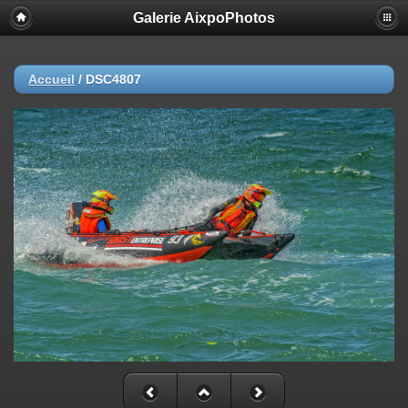
Galerie AixpoPhotos
Accueil
/
DSC4807