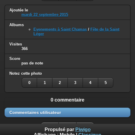
Ajoutée le
mardi 22 septembre 2015
Albums
Evenements à Saint Chamas
/
Fête de la Saint
Léger
Visites
366
Score
pas de note
Notez cette photo
0
1
2
3
4
5
0 commentaire
Commentaires utilisateur
Propulsé par
Piwigo
Affichage :
Mobile
|
Classique