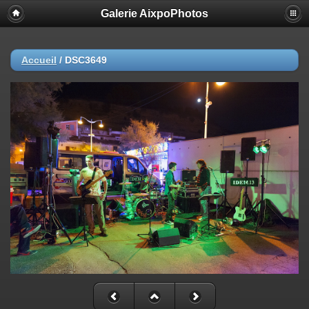
Galerie AixpoPhotos
Accueil
/
DSC3649