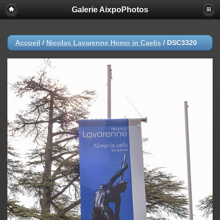
Galerie AixpoPhotos
Accueil
/
Nicolas Lavarenne Homo in Caelis
/
DSC3320